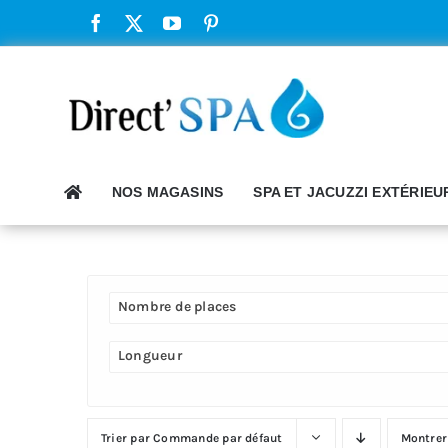
Passer
au
contenu
NOS MAGASINS
SPA ET JACUZZI EXTÉRIEU
Nombre de places
Longueur
Trier par
Commande par défaut
Montre