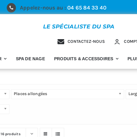
Appelez-nous au :
04 65 84 33 40
LE SPÉCIALISTE DU SPA
CONTACTEZ-NOUS
COMP
R
SPA DE NAGE
PRODUITS & ACCESSOIRES
PLU
Places allongées
Lar
r
16 produits