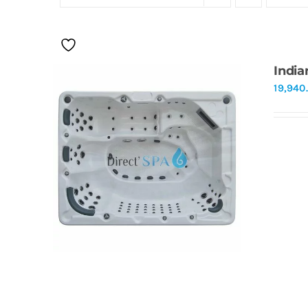
India
19,940