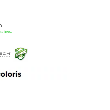
m
maines.