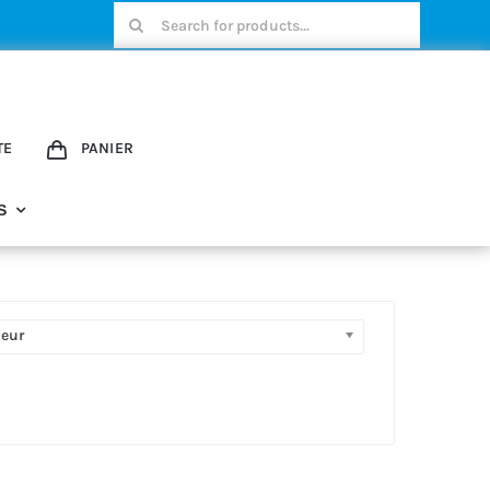
Rechercher:
TE
PANIER
S
geur