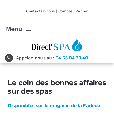
Passer
au
Contactez-nous
|
Compte
|
Panier
contenu
Menu
Spa et Jacuzzi
Appelez-nous au :
04 65 84 33 40
Nos magasins
Spa et Jacuzzi extérieur
Le coin des bonnes affaires
sur des spas
Spa de nage
Disponibles sur le magasin de la Farlède
Produits & accessoires