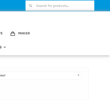
Rechercher:
TE
PANIER
S
geur