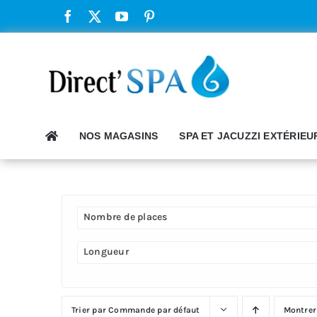
Passer
au
contenu
NOS MAGASINS
SPA ET JACUZZI EXTÉRIEU
Nombre de places
Longueur
Trier par
Commande par défaut
Montre