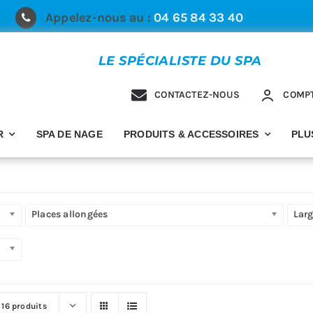
Appelez-nous au :
04 65 84 33 40
LE SPÉCIALISTE DU SPA
CONTACTEZ-NOUS
COMP
R
SPA DE NAGE
PRODUITS & ACCESSOIRES
PLU
Places allongées
Lar
r
16 produits