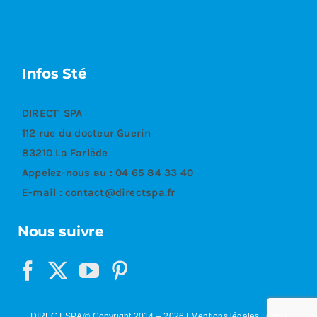
Infos Sté
DIRECT' SPA
112 rue du docteur Guerin
83210 La Farlède
Appelez-nous au :
04 65 84 33 40
E-mail :
contact@directspa.fr
Nous suivre
DIRECT’SPA © Copyright 2014 –
2026
|
Mentions légales
|
Cgv
|