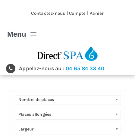
Passer
au
Contactez-nous
|
Compte
|
Panier
contenu
Menu
Spa et Jacuzzi
Appelez-nous au :
04 65 84 33 40
Nos magasins
Spa et Jacuzzi extérieur
Nombre de places
Spa de nage
Places allongées
Largeur
Produits & accessoires