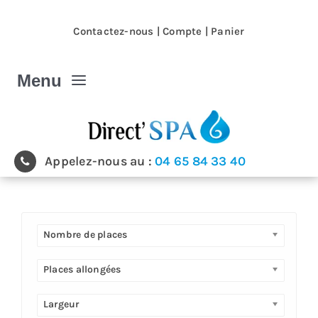
Passer
au
Contactez-nous
|
Compte
|
Panier
contenu
Menu
Spa et Jacuzzi
Appelez-nous au :
04 65 84 33 40
Nos magasins
Spa et Jacuzzi extérieur
Nombre de places
Spa de nage
Places allongées
Largeur
Produits & accessoires