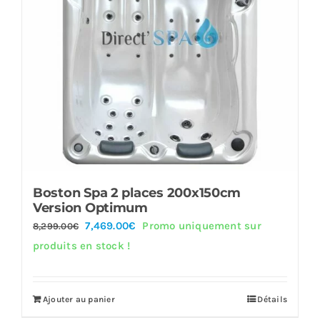
Boston Spa 2 places 200x150cm
Version Optimum
Le
Le
7,469.00
€
Promo uniquement sur
8,299.00
€
prix
prix
produits en stock !
initial
actuel
était :
est :
Ajouter au panier
Détails
8,299.00€.
7,469.00€.