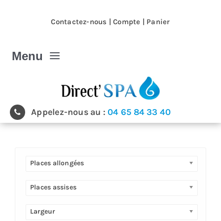
Passer
au
Contactez-nous
|
Compte
|
Panier
contenu
Menu
Spa et Jacuzzi
Appelez-nous au :
04 65 84 33 40
Nos magasins
Spa et Jacuzzi extérieur
Places allongées
Spa de nage
Places assises
Largeur
Produits & accessoires