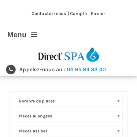
Passer
au
Contactez-nous
|
Compte
|
Panier
contenu
Menu
Spa et Jacuzzi
Appelez-nous au :
04 65 84 33 40
Nos magasins
Spa et Jacuzzi extérieur
Nombre de places
Spa de nage
Places allongées
Places assises
Produits & accessoires