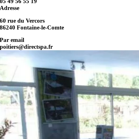
05 49 56 55 19
Adresse
60 rue du Vercors
86240 Fontaine-le-Comte
Par email
poitiers@directspa.fr