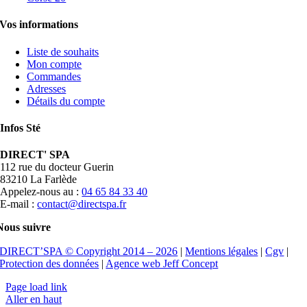
Vos informations
Liste de souhaits
Mon compte
Commandes
Adresses
Détails du compte
Infos Sté
DIRECT' SPA
112 rue du docteur Guerin
83210 La Farlède
Appelez-nous au :
04 65 84 33 40
E-mail :
contact@directspa.fr
Nous suivre
DIRECT’SPA © Copyright 2014 –
2026
|
Mentions légales
|
Cgv
|
Protection des données
|
Agence web Jeff Concept
Page load link
Aller en haut