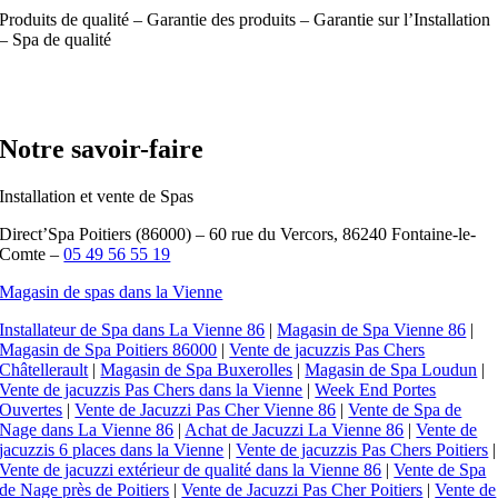
Produits de qualité – Garantie des produits – Garantie sur l’Installation
– Spa de qualité
Notre savoir-faire
Installation et vente de Spas
Direct’Spa Poitiers (86000) – 60 rue du Vercors, 86240 Fontaine-le-
Comte –
05 49 56 55 19
Magasin de spas dans la Vienne
Installateur de Spa dans La Vienne 86
|
Magasin de Spa Vienne 86
|
Magasin de Spa Poitiers 86000
|
Vente de jacuzzis Pas Chers
Châtellerault
|
Magasin de Spa Buxerolles
|
Magasin de Spa Loudun
|
Vente de jacuzzis Pas Chers dans la Vienne
|
Week End Portes
Ouvertes
|
Vente de Jacuzzi Pas Cher Vienne 86
|
Vente de Spa de
Nage dans La Vienne 86
|
Achat de Jacuzzi La Vienne 86
|
Vente de
jacuzzis 6 places dans la Vienne
|
Vente de jacuzzis Pas Chers Poitiers
|
Vente de jacuzzi extérieur de qualité dans la Vienne 86
|
Vente de Spa
de Nage près de Poitiers
|
Vente de Jacuzzi Pas Cher Poitiers
|
Vente de