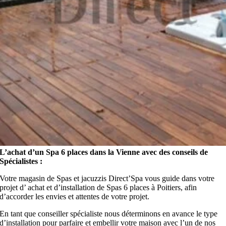
L’achat d’un Spa 6 places dans la Vienne avec des conseils de
Spécialistes :
Votre magasin de Spas et jacuzzis Direct’Spa vous guide dans votre
projet d’ achat et d’installation de Spas 6 places à Poitiers, afin
d’accorder les envies et attentes de votre projet.
En tant que conseiller spécialiste nous déterminons en avance le type
d’installation pour parfaire et embellir votre maison avec l’un de nos