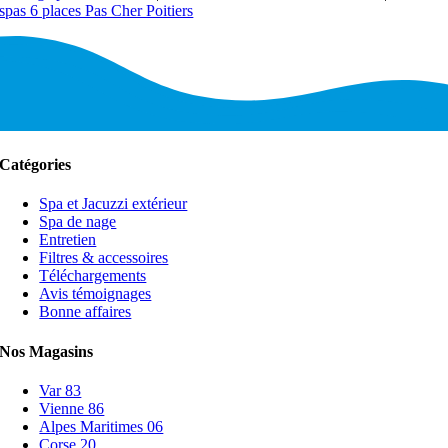
spas 6 places Pas Cher Poitiers
Catégories
Spa et Jacuzzi extérieur
Spa de nage
Entretien
Filtres & accessoires
Téléchargements
Avis témoignages
Bonne affaires
Nos Magasins
Var 83
Vienne 86
Alpes Maritimes 06
Corse 20