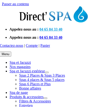
Passer au contenu
Appelez-nous au :
04 65 84 33 40
Appelez-nous au :
04 65 84 33 40
Contactez-nous
|
Compte
|
Panier
Menu
Spa et Jacuzzi
Nos magasins
Spa et Jacuzzi extérieur
Spas 2 Places & Spas 3 Places
Spas 4 places & Spas 5 places
Spas 6 Places et Plus
Bonne affaires
Spa de nage
Produits & accessoires
Filtres & Accessoires
Entretien