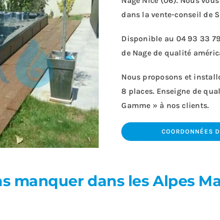
Nage Nice (06). Nous vous 
dans la vente-conseil de 
Disponible au
04 93 33 7
de Nage de qualité améric
Nous proposons et install
8 places. Enseigne de qua
Gamme » à nos clients.
COORDONNÉES DE
as manquer dans les Alpes Ma