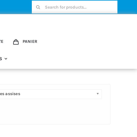
Rechercher:
TE
PANIER
S
es assises