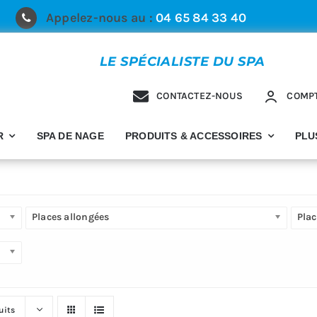
Appelez-nous au :
04 65 84 33 40
LE SPÉCIALISTE DU SPA
CONTACTEZ-NOUS
COMP
R
SPA DE NAGE
PRODUITS & ACCESSOIRES
PLU
Places allongées
Plac
uits