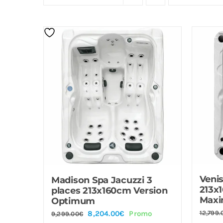
Offre!
Offre!
Venis
Madison Spa Jacuzzi 3
213x
places 213x160cm Version
Max
Optimum
Le
Le
12,799.
8,204.00
€
Promo
9,299.00
€