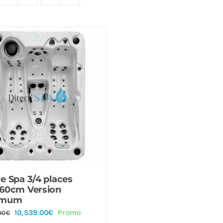
e Spa 3/4 places
160cm Version
imum
Le
Le
10,539.00
€
Promo
00
€