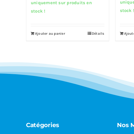
unique
prix
prix
uniquement sur produits en
stock 
initial
actuel
stock !
était :
est :
9,299.00€.
8,204.00€.
Ajouter au panier
Détails
Ajout
Catégories
Nos 