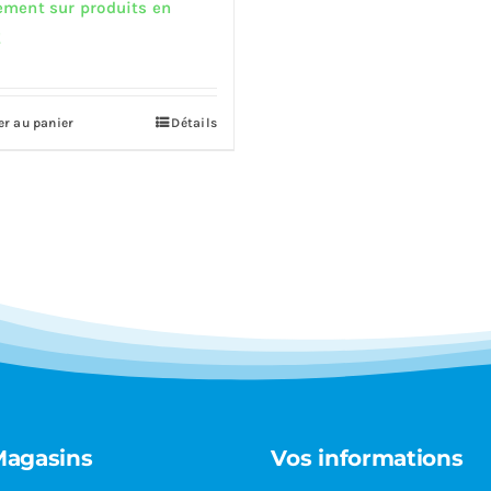
prix
prix
ment sur produits en
initial
actuel
!
était :
est :
12,799.00€.
10,539.00€.
er au panier
Détails
Magasins
Vos informations