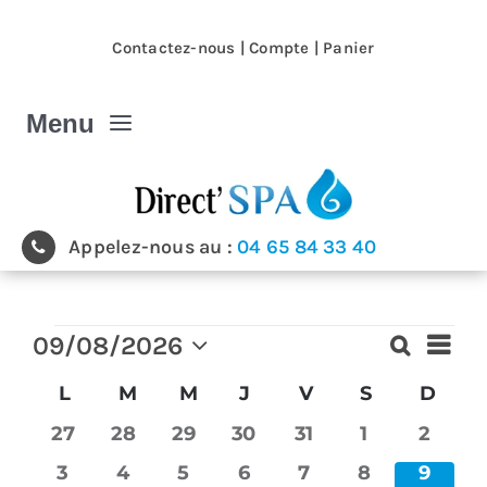
Passer
au
Contactez-nous
|
Compte
|
Panier
contenu
Menu
Spa et Jacuzzi
Appelez-nous au :
04 65 84 33 40
Nos magasins
Spa et Jacuzzi extérieur
Évènements
Navi
09/08/2026
Recherch
Recherc
de
Mois
Sélectionnez
et
vues
Calendrier
L
LUNDI
M
MARDI
M
MERCREDI
J
JEUDI
V
VENDREDI
S
SAMEDI
D
DIM
une
Évè
Spa de nage
navigati
de
date.
0
0
0
0
0
0
0
27
28
29
30
31
1
2
de
Évènements
évènements
évènements
évènements
évènements
évènements
évènements
évène
vues
0
0
0
0
0
0
0
3
4
5
6
7
8
9
Produits & accessoires