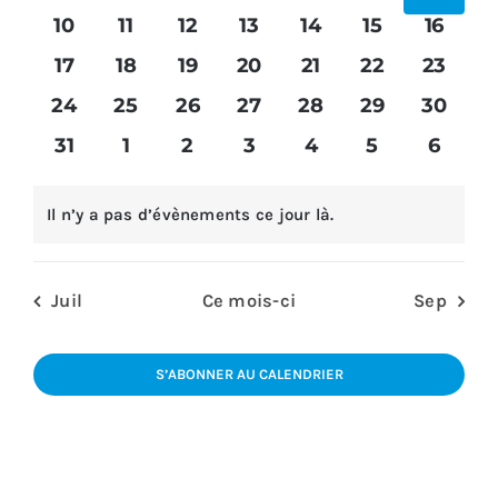
Évènem
évènements
évènements
évènements
évènements
évènements
évènements
évène
0
0
0
0
0
0
0
10
11
12
13
14
15
16
évènements
évènements
évènements
évènements
évènements
évènements
évène
Plus
0
0
0
0
0
0
0
17
18
19
20
21
22
23
évènements
évènements
évènements
évènements
évènements
évènements
évènem
0
0
0
0
0
0
0
24
25
26
27
28
29
30
évènements
évènements
évènements
évènements
évènements
évènements
évènem
0
0
0
0
0
0
0
31
1
2
3
4
5
6
évènements
évènements
évènements
évènements
évènements
évènements
évène
Il n’y a pas d’évènements ce jour là.
Notice
Juil
Ce mois-ci
Sep
S’ABONNER AU CALENDRIER