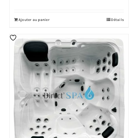
initial
actuel
était :
est :
Ajouter au panier
Détails
15,299.00€.
12,539.00€.
Offre!