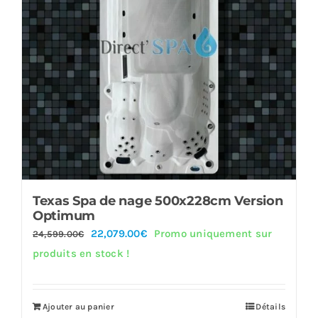
Texas Spa de nage 500x228cm Version
Optimum
Le
Le
22,079.00
€
Promo uniquement sur
24,599.00
€
prix
prix
produits en stock !
initial
actuel
était :
est :
Ajouter au panier
Détails
24,599.00€.
22,079.00€.