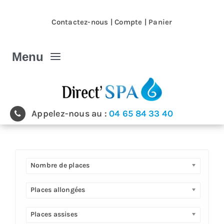
Passer
au
Contactez-nous
|
Compte
|
Panier
contenu
Menu
Spa et Jacuzzi
Appelez-nous au :
04 65 84 33 40
Nos magasins
Spa et Jacuzzi extérieur
Nombre de places
Spa de nage
Places allongées
Places assises
Produits & accessoires