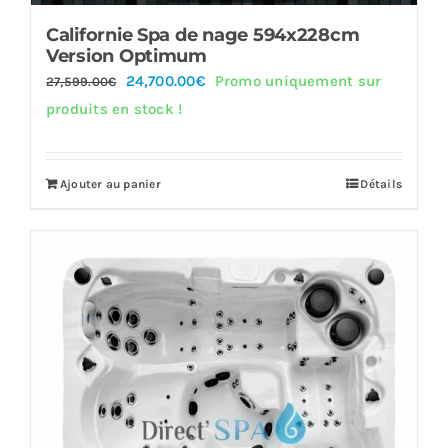
Californie Spa de nage 594x228cm
Version Optimum
Le
Le
24,700.00
€
Promo uniquement sur
27,599.00
€
prix
prix
produits en stock !
initial
actuel
était :
est :
Ajouter au panier
Détails
27,599.00€.
24,700.00€.
Offre!