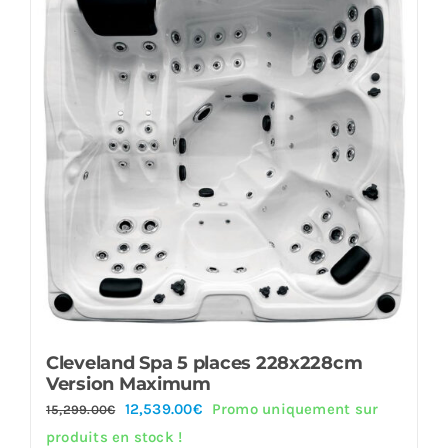
Cleveland Spa 5 places 228x228cm
Version Maximum
Le
Le
12,539.00
€
Promo uniquement sur
15,299.00
€
prix
prix
produits en stock !