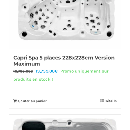
Capri Spa 5 places 228x228cm Version
Maximum
Le
Le
13,739.00
€
Promo uniquement sur
16,799.00
€
prix
prix
produits en stock !
initial
actuel
était :
est :
Ajouter au panier
Détails
16,799.00€.
13,739.00€.
Offre!