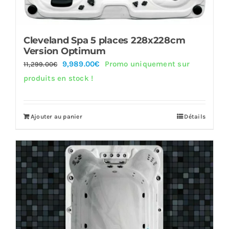
Cleveland Spa 5 places 228x228cm
Version Optimum
Le
Le
9,989.00
€
Promo uniquement sur
11,299.00
€
prix
prix
produits en stock !
initial
actuel
était :
est :
Ajouter au panier
Détails
11,299.00€.
9,989.00€.
Offre!