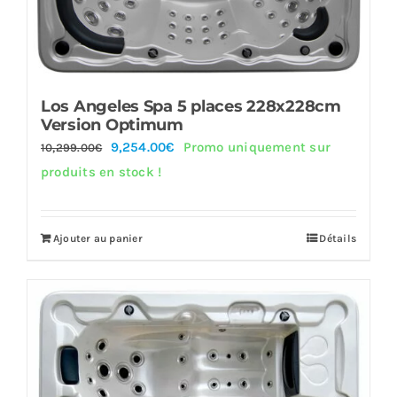
Los Angeles Spa 5 places 228x228cm
Version Optimum
Le
Le
9,254.00
€
Promo uniquement sur
10,299.00
€
prix
prix
produits en stock !
initial
actuel
était :
est :
Ajouter au panier
Détails
10,299.00€.
9,254.00€.
Offre!