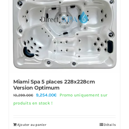
Miami Spa 5 places 228x228cm
Version Optimum
Le
Le
9,254.00
€
Promo uniquement sur
10,299.00
€
prix
prix
produits en stock !
initial
actuel
était :
est :
Ajouter au panier
Détails
10,299.00€.
9,254.00€.