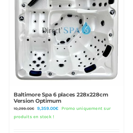
Baltimore Spa 6 places 228x228cm
Version Optimum
Le
Le
9,359.00
€
Promo uniquement sur
10,299.00
€
prix
prix
produits en stock !
initial
actuel
était :
est :