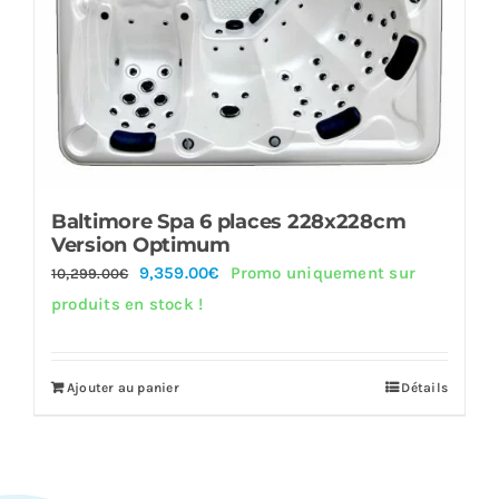
Baltimore Spa 6 places 228x228cm
Version Optimum
Le
Le
9,359.00
€
Promo uniquement sur
10,299.00
€
prix
prix
produits en stock !
initial
actuel
était :
est :
Ajouter au panier
Détails
10,299.00€.
9,359.00€.