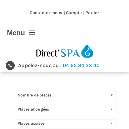
Passer
au
Contactez-nous
|
Compte
|
Panier
contenu
Menu
Spa et Jacuzzi
Appelez-nous au :
04 65 84 33 40
Nos magasins
Spa et Jacuzzi extérieur
Nombre de places
Spa de nage
Places allongées
Places assises
Produits & accessoires