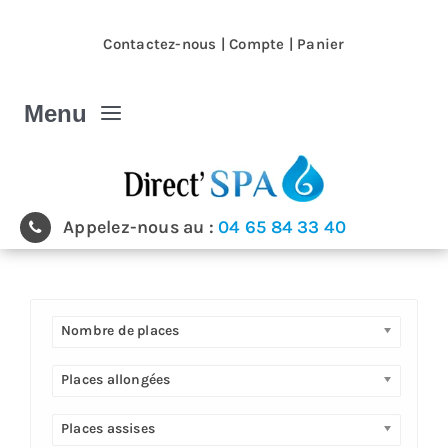
Passer
au
Contactez-nous
|
Compte
|
Panier
contenu
Menu
Spa et Jacuzzi
Appelez-nous au :
04 65 84 33 40
Nos magasins
Spa et Jacuzzi extérieur
Nombre de places
Spa de nage
Places allongées
Places assises
Produits & accessoires