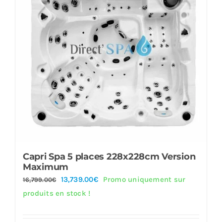
Capri Spa 5 places 228x228cm Version
Maximum
Le
Le
13,739.00
€
Promo uniquement sur
16,799.00
€
prix
prix
produits en stock !
initial
actuel
était :
est :