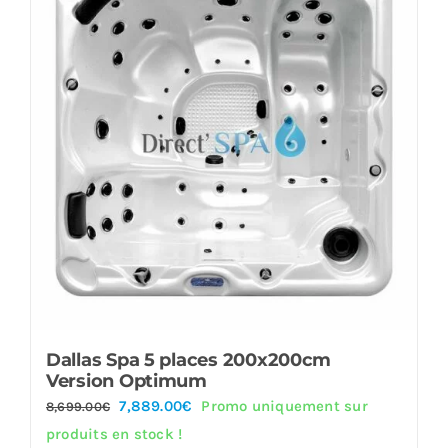
Dallas Spa 5 places 200x200cm
Version Optimum
Le
Le
7,889.00
€
Promo uniquement sur
8,699.00
€
prix
prix
produits en stock !