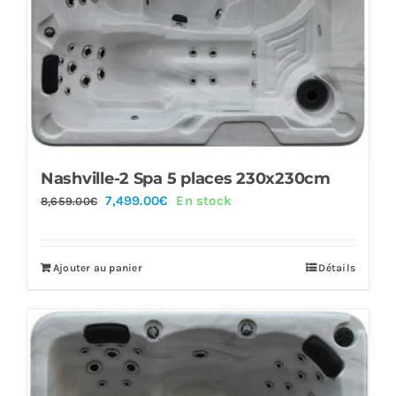
Nashville-2 Spa 5 places 230x230cm
Le
Le
7,499.00
€
En stock
8,659.00
€
prix
prix
initial
actuel
Ajouter au panier
Détails
était :
est :
8,659.00€.
7,499.00€.
Offre!