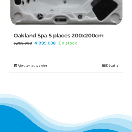
Oakland Spa 5 places 200x200cm
Le
Le
4,999.00
€
En stock
5,759.00
€
prix
prix
initial
actuel
Ajouter au panier
Détails
était :
est :
5,759.00€.
4,999.00€.