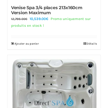
Venise Spa 3/4 places 213x160cm
Version Maximum
Le
Le
10,539.00
€
Promo uniquement sur
12,799.00
€
prix
prix
produits en stock !
initial
actuel
était :
est :
Ajouter au panier
Détails
12,799.00€.
10,539.00€.