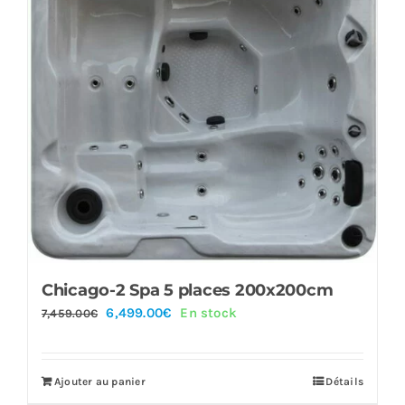
Chicago-2 Spa 5 places 200x200cm
Le
Le
6,499.00
€
En stock
7,459.00
€
prix
prix
initial
actuel
Ajouter au panier
Détails
était :
est :