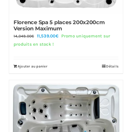
Florence Spa 5 places 200x200cm
Version Maximum
Le
Le
11,539.00
€
Promo uniquement sur
14,049.00
€
prix
prix
produits en stock !
initial
actuel
était :
est :
Ajouter au panier
Détails
14,049.00€.
11,539.00€.
Offre!