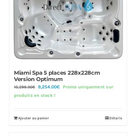
Miami Spa 5 places 228x228cm
Version Optimum
Le
Le
9,254.00
€
Promo uniquement sur
10,299.00
€
prix
prix
produits en stock !
initial
actuel
était :
est :
Ajouter au panier
Détails
10,299.00€.
9,254.00€.