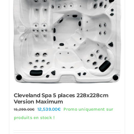
Cleveland Spa 5 places 228x228cm
Version Maximum
Le
Le
12,539.00
€
Promo uniquement sur
15,299.00
€
prix
prix
produits en stock !
initial
actuel
était :
est :