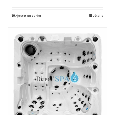
initial
actuel
était :
est :
Ajouter au panier
Détails
8,699.00€.
7,889.00€.
Offre!