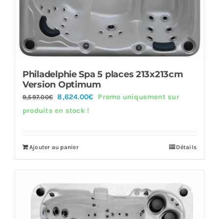
Philadelphie Spa 5 places 213x213cm
Version Optimum
Le
Le
8,624.00
€
Promo uniquement sur
9,597.00
€
prix
prix
produits en stock !
initial
actuel
était :
est :
Ajouter au panier
Détails
9,597.00€.
8,624.00€.
Offre!