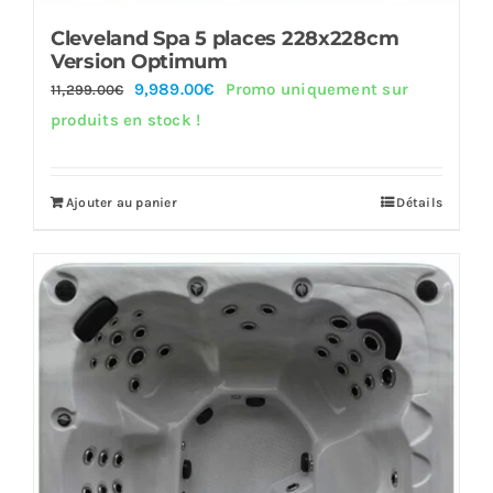
Cleveland Spa 5 places 228x228cm
Version Optimum
Le
Le
9,989.00
€
Promo uniquement sur
11,299.00
€
prix
prix
produits en stock !
initial
actuel
était :
est :
Ajouter au panier
Détails
11,299.00€.
9,989.00€.
Offre!