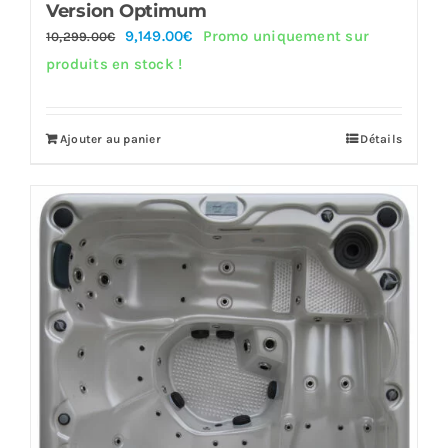
Version Optimum
Le
Le
9,149.00
€
Promo uniquement sur
10,299.00
€
prix
prix
produits en stock !
initial
actuel
était :
est :
Ajouter au panier
Détails
10,299.00€.
9,149.00€.
Offre!