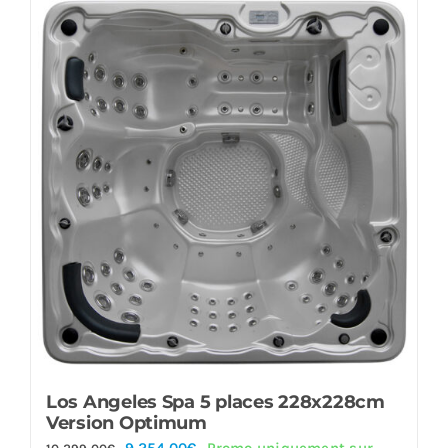
Offre!
Los Angeles Spa 5 places 228x228cm
Version Optimum
Le
Le
9,254.00
€
Promo uniquement sur