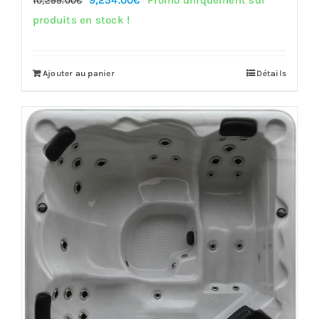
10,299.00
€
prix
prix
produits en stock !
initial
actuel
était :
est :
Ajouter au panier
Détails
10,299.00€.
9,254.00€.
Offre!