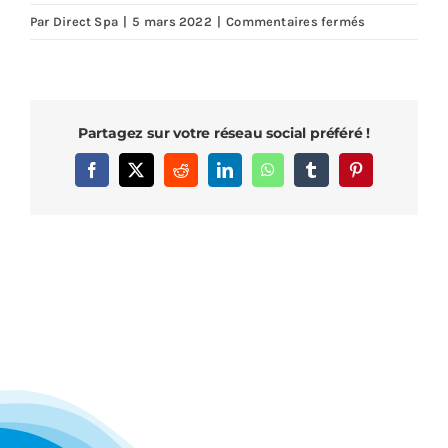
sur
Par
Direct Spa
|
5 mars 2022
|
Commentaires fermés
Merci
encore
pour
cet
Partagez sur votre réseau social préféré !
espace
détente
Facebook
X
Reddit
LinkedIn
WhatsApp
Tumblr
Pinterest