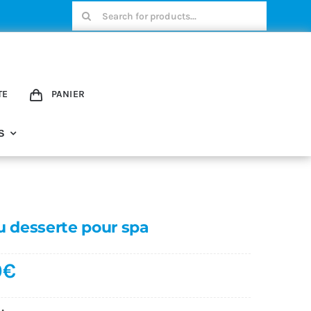
Rechercher:
TE
PANIER
S
u desserte pour spa
0
€