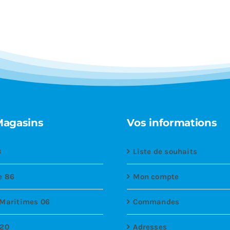
Magasins
Vos informations
3
Liste de souhaits
e 86
Mon compte
 Maritimes 06
Commandes
 20
Adresses