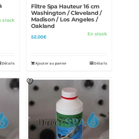
à
Filtre Spa Hauteur 16 cm
Washington / Cleveland /
Madison / Los Angeles /
n stock
Oakland
En stock
52.00
€
Détails
Ajouter au panier
Détails