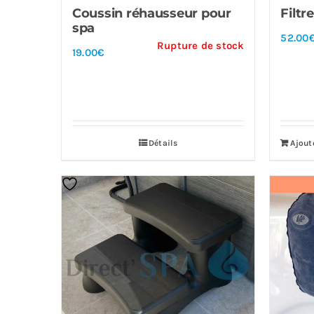
Coussin réhausseur pour
Filtr
spa
52.00
Rupture de stock
19.00
€
Détails
Ajout