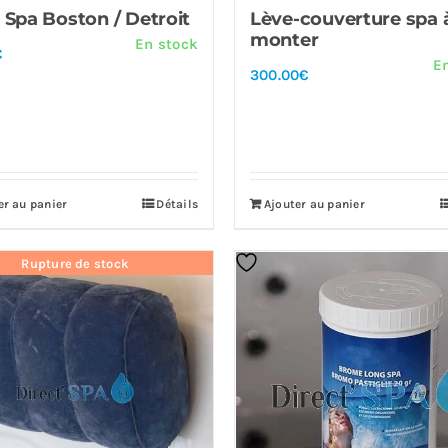
e Spa Boston / Detroit
Lève-couverture spa 
monter
En stock
€
E
300.00
€
er au panier
Détails
Ajouter au panier
Rupture de stock