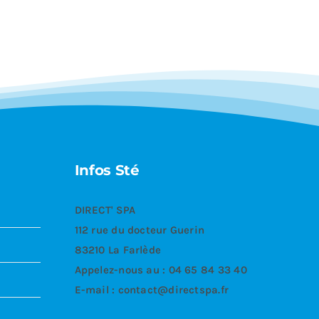
Infos Sté
DIRECT' SPA
112 rue du docteur Guerin
83210 La Farlède
Appelez-nous au :
04 65 84 33 40
E-mail :
contact@directspa.fr