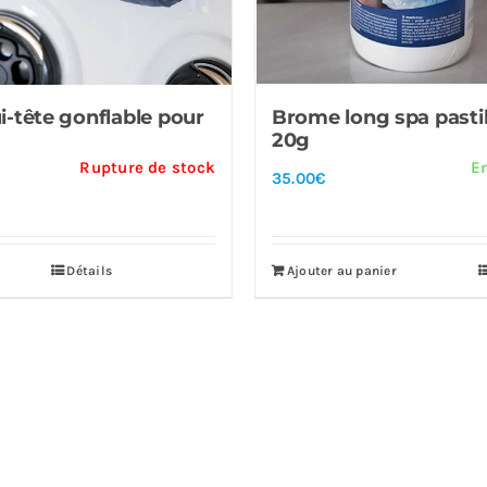
-tête gonflable pour
Brome long spa pastil
20g
Rupture de stock
E
35.00
€
Détails
Ajouter au panier