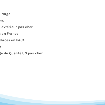
e Nage
ers
i extérieur pas cher
s en France
 places en PACA
r
e de Qualité US pas cher