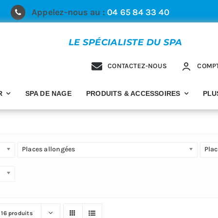
Appelez-nous au :
04 65 84 33 40
LE SPÉCIALISTE DU SPA
CONTACTEZ-NOUS
COMP
R
SPA DE NAGE
PRODUITS & ACCESSOIRES
PLU
Places allongées
Plac
r
16 produits