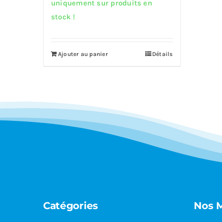
prix
prix
uniquement sur produits en
initial
actuel
stock !
était :
est :
9,597.00€.
8,624.00€.
Ajouter au panier
Détails
Catégories
Nos 