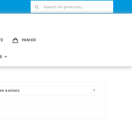
Rechercher:
TE
PANIER
S
es assises