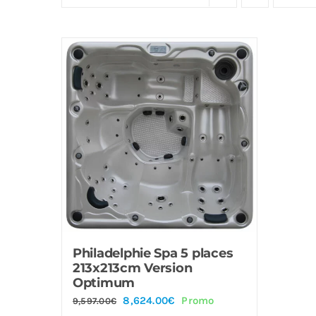
Offre!
Philadelphie Spa 5 places
213x213cm Version
Optimum
Le
Le
8,624.00
€
Promo
9,597.00
€