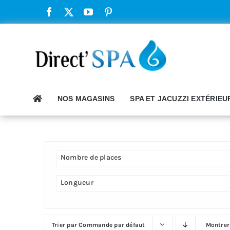
Passer
au
contenu
NOS MAGASINS
SPA ET JACUZZI EXTÉRIEU
Nombre de places
Longueur
Trier par
Commande par défaut
Montre