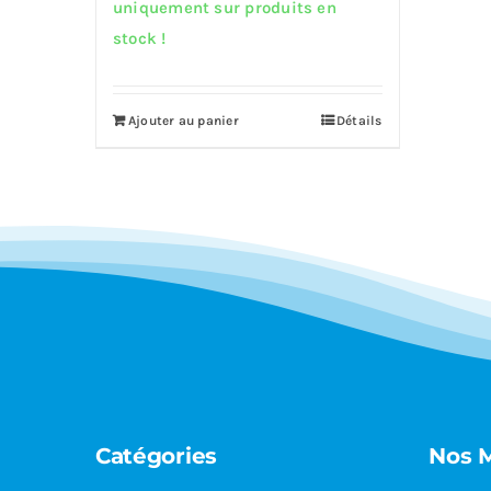
prix
prix
uniquement sur produits en
initial
actuel
stock !
était :
est :
24,599.00€.
22,079.00€.
Ajouter au panier
Détails
Catégories
Nos 