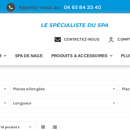
Appelez-nous au :
04 65 84 33 40
LE SPÉCIALISTE DU SPA
CONTACTEZ-NOUS
COMP
R
SPA DE NAGE
PRODUITS & ACCESSOIRES
PLU
Places allongées
Plac
Longueur
r
16 produits