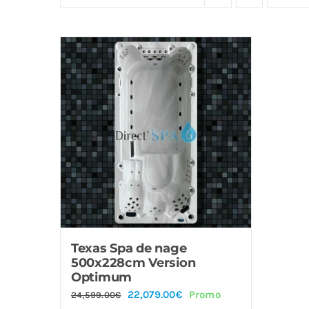
Offre!
Texas Spa de nage
500x228cm Version
Optimum
Le
Le
22,079.00
€
Promo
24,599.00
€