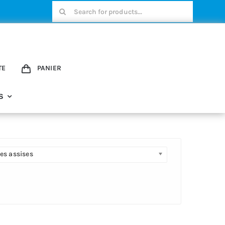
Rechercher:
TE
PANIER
S
es assises