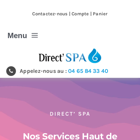
Passer
au
Contactez-nous
|
Compte
|
Panier
contenu
Menu
Spa et Jacuzzi
Appelez-nous au :
04 65 84 33 40
Nos magasins
Spa et Jacuzzi extérieur
DIRECT’ SPA
Spa de nage
Nos Services Haut de
Produits & accessoires